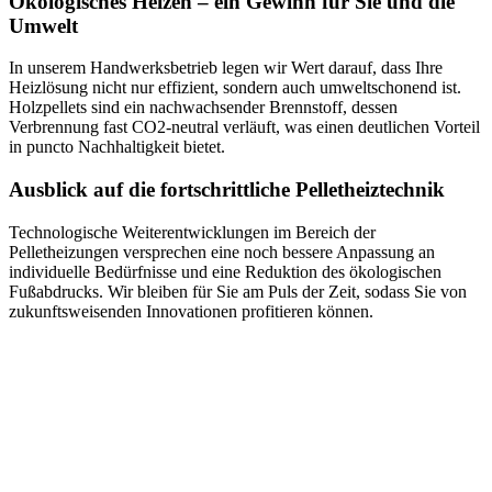
Ökologisches Heizen – ein Gewinn für Sie und die
Umwelt
In unserem Handwerksbetrieb legen wir Wert darauf, dass Ihre
Heizlösung nicht nur effizient, sondern auch umweltschonend ist.
Holzpellets sind ein nachwachsender Brennstoff, dessen
Verbrennung fast CO2-neutral verläuft, was einen deutlichen Vorteil
in puncto Nachhaltigkeit bietet.
Ausblick auf die fortschrittliche Pelletheiztechnik
Technologische Weiterentwicklungen im Bereich der
Pelletheizungen versprechen eine noch bessere Anpassung an
individuelle Bedürfnisse und eine Reduktion des ökologischen
Fußabdrucks. Wir bleiben für Sie am Puls der Zeit, sodass Sie von
zukunftsweisenden Innovationen profitieren können.
Planen Sie den Einbau Ihrer
Pelletheizanlage
Ein sorgfältiger Blick auf die notwendige Fläche für Ihre neue
Pelletheizung ist entscheidend. In Bawinkel wissen wir, dass jeder
Quadratzentimeter zählt. Deshalb prüfen wir gemeinsam den