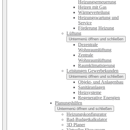
Heizungserneuerung
Heizen mit Gas
Wärmeverteilung
Heizungswartung und
Service
Förderung Heizung
Lüftung
Untermenü öffnen und schließen
Dezentrale
Wohnraumlüftung
Zentrale
Wohnraumlüftung
Raumklimatisierung
Leistungen Gewerbekunden
Untermenü öffnen und schließen
Objekt- und Anlagenbau
Sanitäranlagen
Heizsysteme
Regenerative Energien
Planungshilfen
Untermenü öffnen und schließen
Heizungskonfigurator
Bad-Budgetkalkulator
3D Planer
Virtueller Showroom