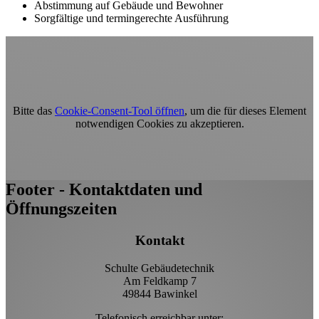
Abstimmung auf Gebäude und Bewohner
Sorgfältige und termingerechte Ausführung
Bitte das
Cookie-Consent-Tool öffnen
, um die für dieses Element
notwendigen Cookies zu akzeptieren.
Footer - Kontaktdaten und
Öffnungszeiten
Kontakt
Schulte Gebäudetechnik
Am Feldkamp 7
49844 Bawinkel
Telefonisch erreichbar unter: